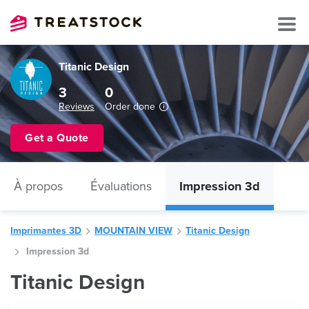
Titanic Design
3
0
Reviews
Order done
Get a Quote
À propos
Évaluations
Impression 3d
Imprimantes 3D
MOUNTAIN VIEW
Titanic Design
Impression 3d
Titanic Design