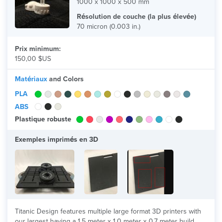
1000 x 1000 x 500 mm
Résolution de couche (la plus élevée)
70 micron (0.003 in.)
Prix minimum:
150,00 $US
Matériaux
and Colors
PLA
ABS
Plastique robuste
Exemples imprimés en 3D
Titanic Design features multiple large format 3D printers with
our largest having a 1.5 meter x 1.0 meter x 0.7 meter build