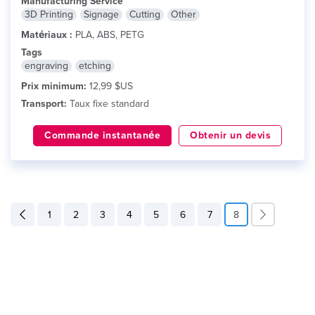
Manufacturing Service
3D Printing
Signage
Cutting
Other
Matériaux :
PLA, ABS, PETG
Tags
engraving
etching
Prix minimum:
12,99 $US
Transport:
Taux fixe standard
Commande instantanée
Obtenir un devis
1
2
3
4
5
6
7
8