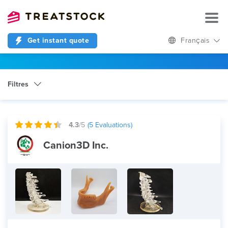
Get instant quote
Français
Filtres
Catégorie
Cutting
4.3
/5
(
5
Evaluations)
Canion3D Inc.