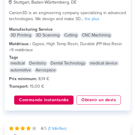
Stuttgart, Baden-Württemberg, DE
Canion3D is an engineering company specializing in advanced
technologies. We design and make 3D...
lire plus
Manufacturing Service
3D Printing
3D Scanning
Cutting
CNC Machining
Matériaux :
Gypse, High Temp Resin, Durable (PP-like) Resin
+9 matériaux
Tags
medical
Dentistry
Dental Technology
medical device
automotive
Aerospace
Prix minimum:
8,14 €
Transport:
15,00 €
Commande instantanée
Obtenir un devis
4
/5
(
1
Vérifier)