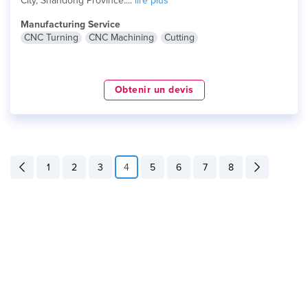
City, Shandong Province....
lire plus
Manufacturing Service
CNC Turning
CNC Machining
Cutting
Obtenir un devis
1
2
3
4
5
6
7
8