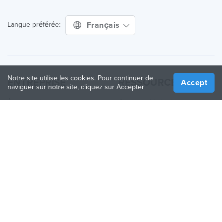
Français
Langue préférée:
Notre site utilise les cookies. Pour continuer de
ENTREPRISE
RESSOURCES
Accept
naviguer sur notre site, cliquez sur Accepter
À propos de nous
Guide de fabrication
Comment ça fonctionne
Guide des Imprimantes 3D
Blog
Guide des matériaux
Contactez nous
Applications
Presse
Quoi de neuf
Aide
Online 3D Printing
REJOINDRE TREATSTOCK
Proposez vos services d’impression