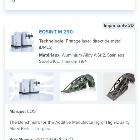
in.)
Imprimante 3D
EOSINT M 290
Technologie:
Frittage laser direct de métal
(DMLS)
Matériaux:
Aluminium Alloy AlSi12, Stainless
Steel 316L, Titanium Ti64
Marque:
EOS
The Benchmark for the Additive Manufacturing of High-Quality
Metal Parts...
lire plus
Prix Moyen:
700 000,00 $US