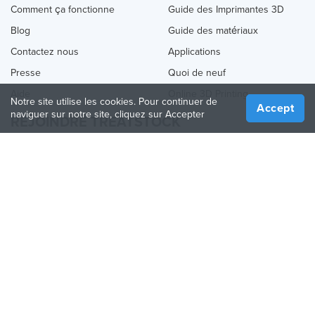
Comment ça fonctionne
Guide des Imprimantes 3D
Blog
Guide des matériaux
Contactez nous
Applications
Presse
Quoi de neuf
Aide
Online 3D Printing
Notre site utilise les cookies. Pour continuer de
Accept
naviguer sur notre site, cliquez sur Accepter
REJOINDRE TREATSTOCK
Proposez vos services d’impression
Vendez des produits
Comment créer une entreprise
API Partenaire
Become a Partner
NOUS SUIVRE