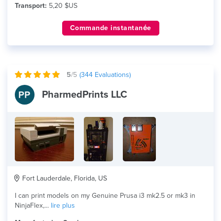
Transport:
5,20 $US
Commande instantanée
5
/5
(
344
Evaluations)
PharmedPrints LLC
Fort Lauderdale, Florida, US
I can print models on my Genuine Prusa i3 mk2.5 or mk3 in
NinjaFlex,...
lire plus