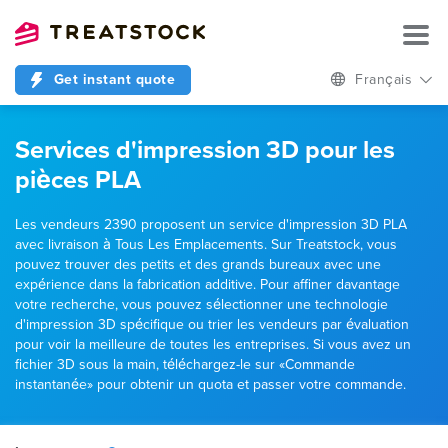
Get instant quote
Français
Services d'impression 3D pour les
pièces PLA
Les vendeurs 2390 proposent un service d'impression 3D PLA
avec livraison à Tous Les Emplacements. Sur Treatstock, vous
pouvez trouver des petits et des grands bureaux avec une
expérience dans la fabrication additive. Pour affiner davantage
votre recherche, vous pouvez sélectionner une technologie
d'impression 3D spécifique ou trier les vendeurs par évaluation
pour voir la meilleure de toutes les entreprises. Si vous avez un
fichier 3D sous la main, téléchargez-le sur «Commande
instantanée» pour obtenir un quota et passer votre commande.