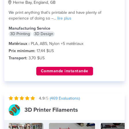
Herne Bay, England, GB
We print anything that's printable and have plenty of
experience of doing so –...
lire plus
Manufacturing Service
3D Printing
3D Design
Matériaux :
PLA, ABS, Nylon +5 matériaux
Prix minimum:
17,44 $US
Transport:
3,70 $US
Commande instantanée
4.9
/5
(
469
Evaluations)
3D Printer Filaments