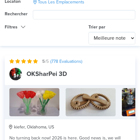
Locaton
Tous Les Emplacements
Rechercher
Filtres
Trier par
Catégorie
Any
International
5
/5
(
778
Evaluations)
Technologie
OKSharPei 3D
Tout
Utilisation du produit
Tout
×
Matériau
PLA
kiefer, Oklahoma, US
No turning back now! 2026 is here. Good news is, we will