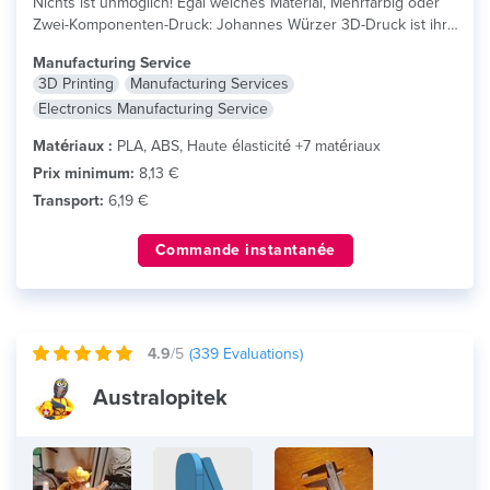
Nichts ist unmöglich! Egal welches Material, Mehrfarbig oder
Zwei-Komponenten-Druck: Johannes Würzer 3D-Druck ist ihr...
lire plus
Manufacturing Service
3D Printing
Manufacturing Services
Electronics Manufacturing Service
Matériaux :
PLA, ABS, Haute élasticité +7 matériaux
Prix minimum:
8,13 €
Transport:
6,19 €
Commande instantanée
4.9
/5
(
339
Evaluations)
Australopitek