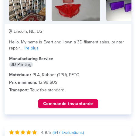
Lincoln, NE, US
Hello. My name is Evert and I own a 3D filament sales, printer
repair...
lire plus
Manufacturing Service
3D Printing
Matériaux :
PLA, Rubber (TPU), PETG
Prix minimum:
12,99 $US
Transport:
Taux fixe standard
Commande instantanée
4.9
/5
(
647
Evaluations)