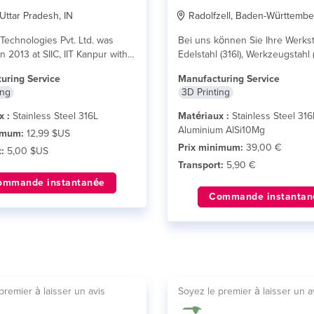
Uttar Pradesh, IN
Radolfzell, Baden-Württembe
 Technologies Pvt. Ltd. was
Bei uns können Sie Ihre Werks
n 2013 at SIIC, IIT Kanpur with
Edelstahl (316l), Werkzeugstahl 
us
oder Aluminium (AlSi10Mg)...
lir
uring Service
Manufacturing Service
ing
3D Printing
x :
Stainless Steel 316L
Matériaux :
Stainless Steel 316
Aluminium AlSi10Mg
imum:
12,99 $US
Prix minimum:
39,00 €
:
5,00 $US
Transport:
5,90 €
ommande instantanée
Commande instantan
premier à laisser un avis
Soyez le premier à laisser un a