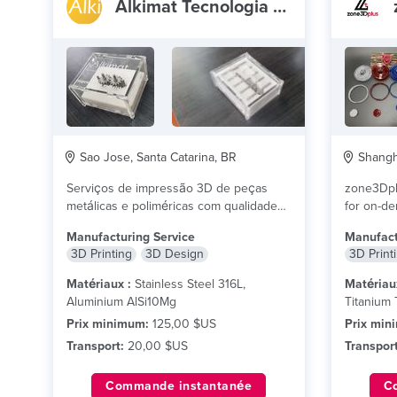
Alkimat Tecnologia Ltda
Sao Jose, Santa Catarina, BR
Shangha
Serviços de impressão 3D de peças
zone3Dplu
metálicas e poliméricas com qualidade
for on-de
industrial. Fabricante de...
lire plus
We excel 
Manufacturing Service
Manufact
3D Printing
3D Design
3D Print
Matériaux :
Stainless Steel 316L,
Matériau
Aluminium AlSi10Mg
Titanium 
Prix minimum:
125,00 $US
Prix min
Transport:
20,00 $US
Transport
Commande instantanée
C