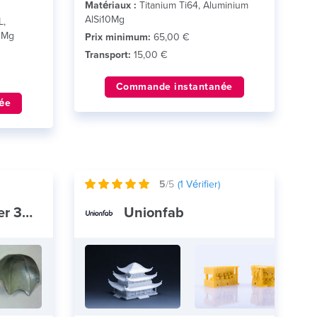
Matériaux :
Titanium Ti64, Aluminium
AlSi10Mg
L,
10Mg
Prix minimum:
65,00 €
Transport:
15,00 €
Commande instantanée
ée
5
/5
(
1
Vérifier)
Ideenmodellierer 3D Druck
Unionfab