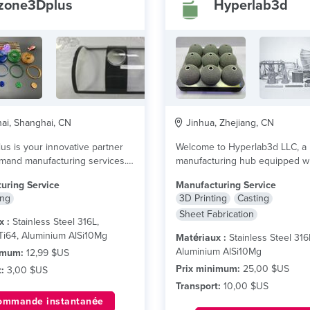
zone3Dplus
Hyperlab3d
i, Shanghai, CN
Jinhua, Zhejiang, CN
s is your innovative partner
Welcome to Hyperlab3d LLC, a
mand manufacturing services.
manufacturing hub equipped wi
in bringing your...
lire plus
massive fleet of...
lire plus
uring Service
Manufacturing Service
ing
3D Printing
Casting
Sheet Fabrication
x :
Stainless Steel 316L,
Ti64, Aluminium AlSi10Mg
Matériaux :
Stainless Steel 316
Aluminium AlSi10Mg
imum:
12,99 $US
Prix minimum:
25,00 $US
:
3,00 $US
Transport:
10,00 $US
ommande instantanée