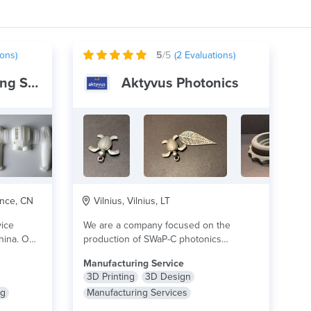
ons)
5
/5
(
2
Evaluations)
Lingxi 3D Printing Service
Aktyvus Photonics
nce, CN
Vilnius, Vilnius, LT
vice
We are a company focused on the
hina. Our
production of SWaP-C photonics
components. Our experience...
lire plus
Manufacturing Service
3D Printing
3D Design
ng
Manufacturing Services