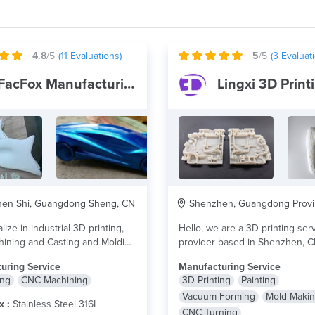
4.8
/5
(
11
Evaluations)
5
/5
(
3
Evaluati
FacFox Manufacturing Center
en Shi, Guangdong Sheng, CN
Shenzhen, Guangdong Provi
ize in industrial 3D printing,
Hello, we are a 3D printing ser
ining and Casting and Molding
provider based in Shenzhen, C
th...
lire plus
company...
lire plus
uring Service
Manufacturing Service
ing
CNC Machining
3D Printing
Painting
Vacuum Forming
Mold Maki
x :
Stainless Steel 316L
CNC Turning