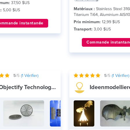
imum:
37,50 $US
Matériaux :
Stainless Steel 316
:
5,00 $US
Titanium Ti64, Aluminium AlSi
Prix minimum:
12,99 $US
ommande instantanée
Transport:
3,00 $US
Commande instantan
5
/5
(
1
Vérifier)
5
/5
(
1
Vérifier)
Objectify Technologies Pvt. Ltd.