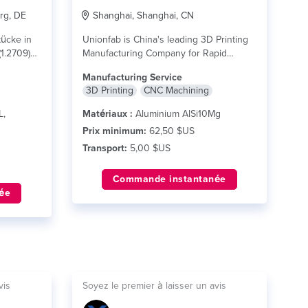
rg, DE
Shanghai, Shanghai, CN
tücke in
Unionfab is China's leading 3D Printing
(1.2709)
Manufacturing Company for Rapid
e plus
Prototyping and On-Demand
Manufacturing Service
Production...
lire plus
3D Printing
CNC Machining
L,
Matériaux :
Aluminium AlSi10Mg
Prix minimum:
62,50 $US
Transport:
5,00 $US
Commande instantanée
ée
vis
Soyez le premier à laisser un avis