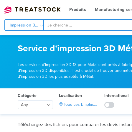
Produits
Manufacturing ser
Impression 3d
Service d'impression 3D Mé
Les services d'impression 3D 13 pour Métal sont prêts à fabr
d'impression 3D disponibles, il est crucial de trouver une m
d'impression 3D les plus adaptés à Métal.
Catégorie
Localisation
International
Tous Les Emplacements
Any
Téléchargez des fichiers pour comparer les devis insta