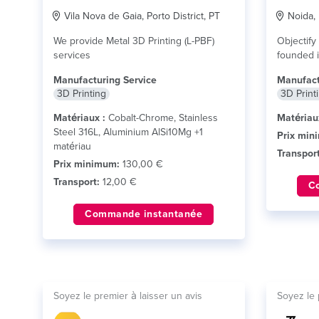
Vila Nova de Gaia, Porto District, PT
Noida, 
We provide Metal 3D Printing (L-PBF)
Objectify
services
founded i
a...
lire pl
Manufacturing Service
Manufact
3D Printing
3D Print
Matériaux :
Cobalt-Chrome, Stainless
Matériau
Steel 316L, Aluminium AlSi10Mg +1
Prix min
matériau
Transport
Prix minimum:
130,00 €
Transport:
12,00 €
C
Commande instantanée
Soyez le premier à laisser un avis
Soyez le 