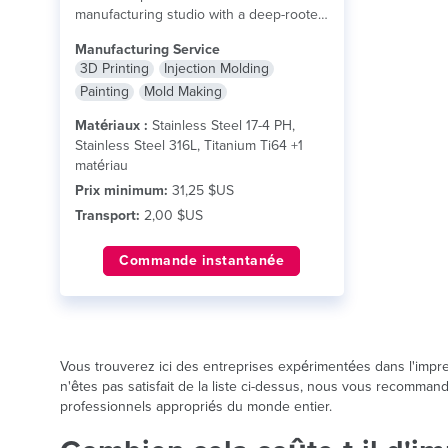
manufacturing studio with a deep-rooted
background in CNC machining...
lire plus
Manufacturing Service
3D Printing
Injection Molding
Painting
Mold Making
Matériaux :
Stainless Steel 17-4 PH,
Stainless Steel 316L, Titanium Ti64 +1
matériau
Prix minimum:
31,25 $US
Transport:
2,00 $US
Commande instantanée
Vous trouverez ici des entreprises expérimentées dans l'impr
n'êtes pas satisfait de la liste ci-dessus, nous vous recomman
professionnels appropriés du monde entier.