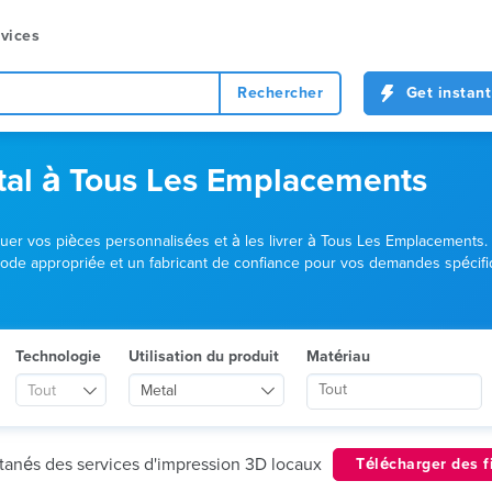
vices
Rechercher
Get instant
tal à Tous Les Emplacements
iquer vos pièces personnalisées et à les livrer à Tous Les Emplacement
éthode appropriée et un fabricant de confiance pour vos demandes spécif
Technologie
Utilisation du produit
Matériau
Tout
Metal
ntanés des services d'impression 3D locaux
Télécharger des f