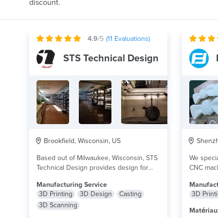
discount.
4.9
/5
(
11
Evaluations)
STS Technical Design
Brookfield, Wisconsin, US
Shenzh
Based out of Milwaukee, Wisconsin, STS
We special
Technical Design provides design for
CNC mach
engineering, automation, product...
lire
Service wi
Manufacturing Service
Manufact
plus
3D Printing
3D Design
Casting
3D Print
3D Scanning
Matériau