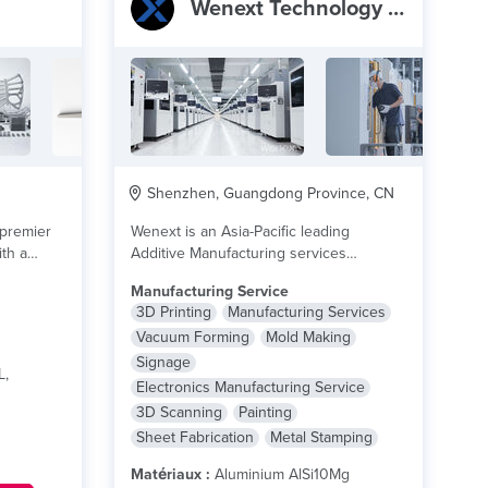
Wenext Technology Co.,Ltd
Shenzhen, Guangdong Province, CN
 premier
Wenext is an Asia-Pacific leading
th a
Additive Manufacturing services
provider that has helped 200,000+
Manufacturing Service
businesses...
lire plus
3D Printing
Manufacturing Services
Vacuum Forming
Mold Making
Signage
L,
Electronics Manufacturing Service
3D Scanning
Painting
Sheet Fabrication
Metal Stamping
Matériaux :
Aluminium AlSi10Mg