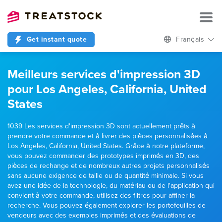
Get instant quote
Français
Meilleurs services d'impression 3D
pour Los Angeles, California, United
States
1039 Les services d'impression 3D sont actuellement prêts à
prendre votre commande et à livrer des pièces personnalisées à
Los Angeles, California, United States. Grâce à notre plateforme,
vous pouvez commander des prototypes imprimés en 3D, des
pièces de rechange et de nombreux autres projets personnalisés
sans aucune exigence de taille ou de quantité minimale. Si vous
avez une idée de la technologie, du matériau ou de l'application qui
convient à votre commande, utilisez des filtres pour affiner la
recherche. Vous pouvez également explorer les portefeuilles de
vendeurs avec des exemples imprimés et des évaluations de