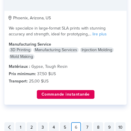
Phoenix, Arizona, US
We specialize in large-format SLA prints with stunning
accuracy and strength, ideal for prototyping,...
lire plus
Manufacturing Service
3D Printing
Manufacturing Services
Injection Molding
Mold Making
Matériaux :
Gypse, Tough Resin
Prix minimum:
37,50 $US
Transport:
25,00 $US
Commande instantanée
1
2
3
4
5
6
7
8
9
10