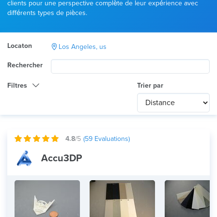
clients pour une perspective complète de leur expérience avec
différents types de pièces.
Locaton
Los Angeles, us
Rechercher
Filtres
Trier par
Catégorie
Any
International
4.8
/5
(
59
Evaluations)
Technologie
Accu3DP
Tout
Utilisation du produit
Tout
Matériau