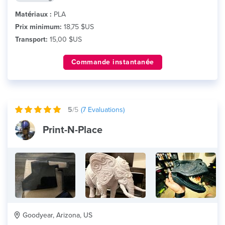
Matériaux :
PLA
Prix minimum:
18,75 $US
Transport:
15,00 $US
Commande instantanée
5
/5
(
7
Evaluations)
Print-N-Place
Goodyear, Arizona, US