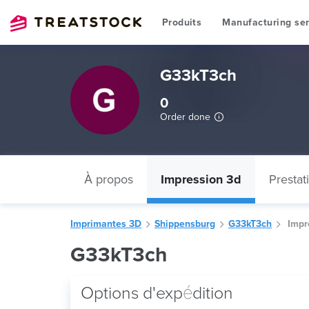
Produits
Manufacturing ser
G33kT3ch
0
Order done
À propos
Impression 3d
Prestat
Imprimantes 3D
Shippensburg
G33kT3ch
Impr
G33kT3ch
Options d'expédition