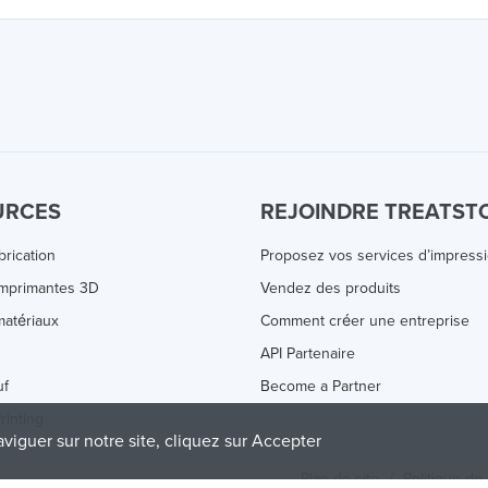
URCES
REJOINDRE TREATST
brication
Proposez vos services d’impress
Imprimantes 3D
Vendez des produits
atériaux
Comment créer une entreprise
s
API Partenaire
uf
Become a Partner
rinting
aviguer sur notre site, cliquez sur Accepter
Plan de site
/
Politique de 