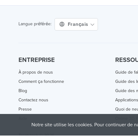
Français
Langue préférée:
ENTREPRISE
RESSO
À propos de nous
Guide de fa
Comment ça fonctionne
Guide des 
Blog
Guide des m
Contactez nous
Application
Presse
Quoi de ne
Aide
Online 3D P
Notre site utilise les cookies. Pour continuer de n
Treatstock © 2026