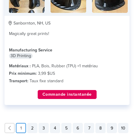
Sanbornton, NH, US
Magically great prints!
Manufacturing Service
3D Printing
Matériaux :
PLA, Bois, Rubber (TPU) +1 matériau
Prix minimum:
3,99 $US
Transport:
Taux fixe standard
Commande instantanée
1
2
3
4
5
6
7
8
9
10