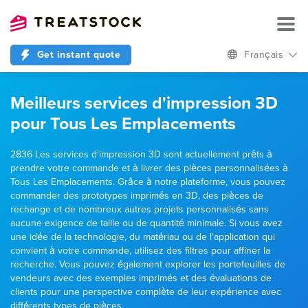
Get instant quote
Français
Meilleurs services d'impression 3D
pour Tous Les Emplacements
2836 Les services d'impression 3D sont actuellement prêts à
prendre votre commande et à livrer des pièces personnalisées à
Tous Les Emplacements. Grâce à notre plateforme, vous pouvez
commander des prototypes imprimés en 3D, des pièces de
rechange et de nombreux autres projets personnalisés sans
aucune exigence de taille ou de quantité minimale. Si vous avez
une idée de la technologie, du matériau ou de l'application qui
convient à votre commande, utilisez des filtres pour affiner la
recherche. Vous pouvez également explorer les portefeuilles de
vendeurs avec des exemples imprimés et des évaluations de
clients pour une perspective complète de leur expérience avec
différents types de pièces.