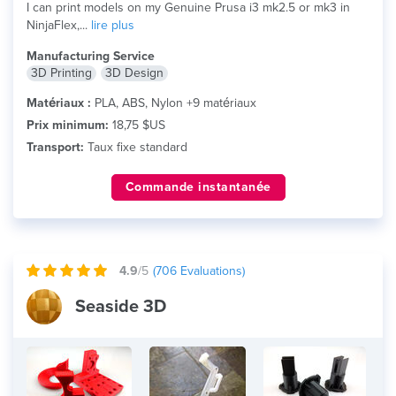
I can print models on my Genuine Prusa i3 mk2.5 or mk3 in
NinjaFlex,...
lire plus
Manufacturing Service
3D Printing
3D Design
Matériaux :
PLA, ABS, Nylon +9 matériaux
Prix minimum:
18,75 $US
Transport:
Taux fixe standard
Commande instantanée
4.9
/5
(
706
Evaluations)
Seaside 3D