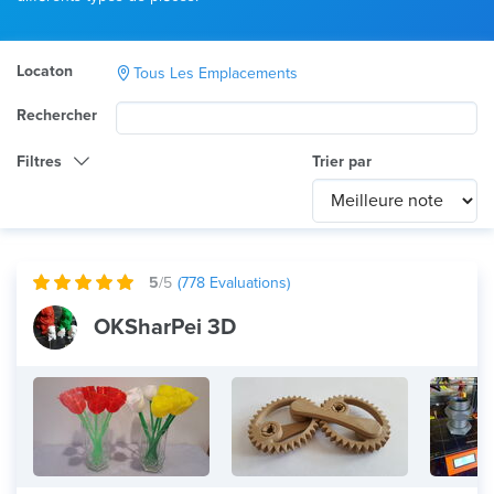
Locaton
Tous Les Emplacements
Rechercher
Filtres
Trier par
Catégorie
Any
International
5
/5
(
778
Evaluations)
Technologie
OKSharPei 3D
Tout
Utilisation du produit
Tout
Matériau