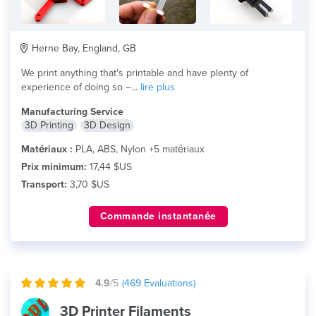
Herne Bay, England, GB
We print anything that's printable and have plenty of
experience of doing so –...
lire plus
Manufacturing Service
3D Printing
3D Design
Matériaux :
PLA, ABS, Nylon +5 matériaux
Prix minimum:
17,44 $US
Transport:
3,70 $US
Commande instantanée
4.9
/5
(
469
Evaluations)
3D Printer Filaments