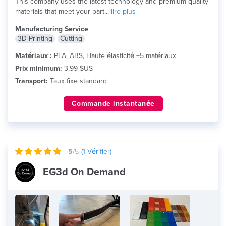
This company uses the latest technology and premium quality
materials that meet your part...
lire plus
Manufacturing Service
3D Printing
Cutting
Matériaux :
PLA, ABS, Haute élasticité +5 matériaux
Prix minimum:
3,99 $US
Transport:
Taux fixe standard
Commande instantanée
5
/5
(
1
Vérifier)
EG3d On Demand