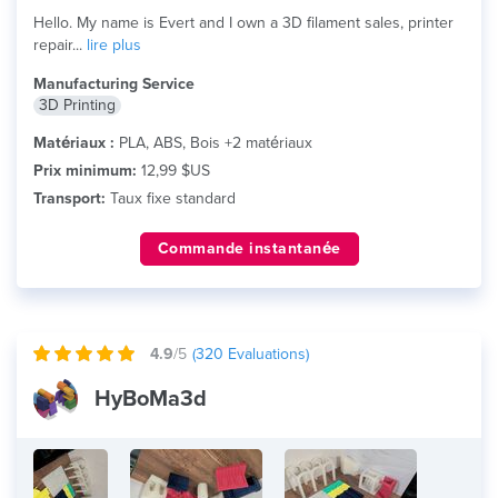
Hello. My name is Evert and I own a 3D filament sales, printer
repair...
lire plus
Manufacturing Service
3D Printing
Matériaux :
PLA, ABS, Bois +2 matériaux
Prix minimum:
12,99 $US
Transport:
Taux fixe standard
Commande instantanée
4.9
/5
(
320
Evaluations)
HyBoMa3d