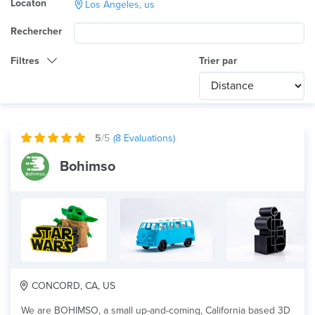
Locaton
Los Angeles, us
Rechercher
Filtres
Trier par
Catégorie
Any
International
5
/5
(
8
Evaluations)
Technologie
Bohimso
Tout
Utilisation du produit
Tout
×
Matériau
Bois
CONCORD, CA, US
We are BOHIMSO, a small up-and-coming, California based 3D