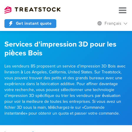
Get instant quote
Français
Services d'impression 3D pour les
pièces Bois
Les vendeurs 85 proposent un service d'impression 3D Bois avec
livraison à Los Angeles, California, United States. Sur Treatstock,
vous pouvez trouver des petits et des grands bureaux avec une
expérience dans la fabrication additive. Pour affiner davantage
votre recherche, vous pouvez sélectionner une technologie
d'impression 3D spécifique ou trier les vendeurs par évaluation
pour voir la meilleure de toutes les entreprises. Si vous avez un
fichier 3D sous la main, téléchargez-le sur «Commande
instantanée» pour obtenir un quota et passer votre commande.