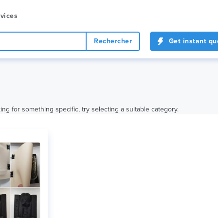
vices
Rechercher
Get instant qu
ing for something specific, try selecting a suitable category.