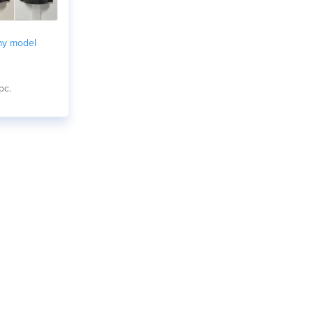
my model
pc.