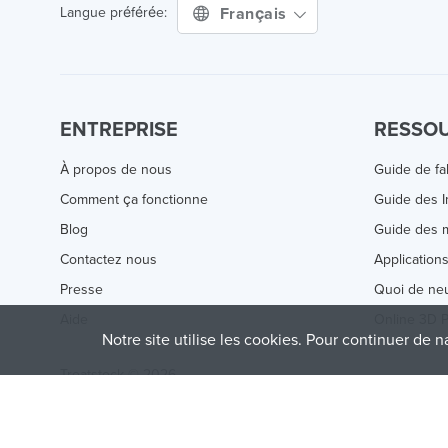
Français
Langue préférée:
ENTREPRISE
RESSO
À propos de nous
Guide de fa
Comment ça fonctionne
Guide des 
Blog
Guide des m
Contactez nous
Application
Presse
Quoi de ne
Aide
Online 3D P
Notre site utilise les cookies. Pour continuer de n
Treatstock © 2026
40 East Main Street Suite 900
,
Newark
,
DE
,
19711
This site is protected by reCAPTCHA and the Google
Privacy P