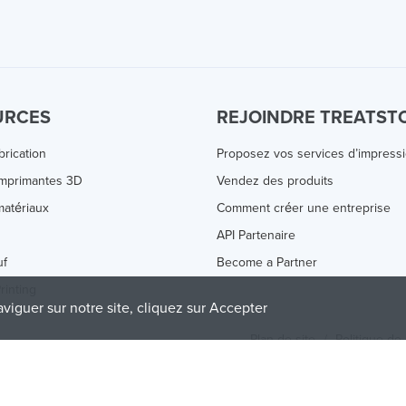
URCES
REJOINDRE TREATST
brication
Proposez vos services d’impress
Imprimantes 3D
Vendez des produits
atériaux
Comment créer une entreprise
s
API Partenaire
uf
Become a Partner
rinting
aviguer sur notre site, cliquez sur Accepter
Plan de site
/
Politique de 
olicy
and
Terms