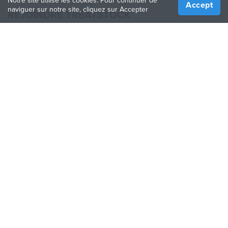
Notre site utilise les cookies. Pour continuer de
Accept
naviguer sur notre site, cliquez sur Accepter
REJOINDRE TREATSTOCK
Proposez vos services d’impression
Vendez des produits
Comment créer une entreprise
API Partenaire
Become a Partner
NOUS SUIVRE
Treatstock © 2026
40 East Main Street Suite 900
,
Newark
,
DE
,
19711
Plan de site
/
Politique de confidentialité
/
Conditions
d'utilisation
/
Politique de retour
This site is protected by reCAPTCHA and the Google
Privacy Policy