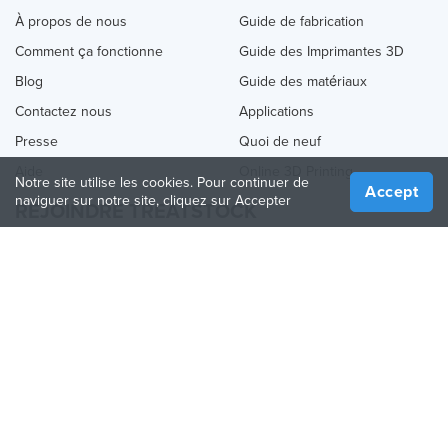
À propos de nous
Guide de fabrication
Comment ça fonctionne
Guide des Imprimantes 3D
Blog
Guide des matériaux
Contactez nous
Applications
Presse
Quoi de neuf
Aide
Online 3D Printing
Notre site utilise les cookies. Pour continuer de
Accept
naviguer sur notre site, cliquez sur Accepter
REJOINDRE TREATSTOCK
Proposez vos services d’impression
Vendez des produits
Comment créer une entreprise
API Partenaire
Become a Partner
NOUS SUIVRE