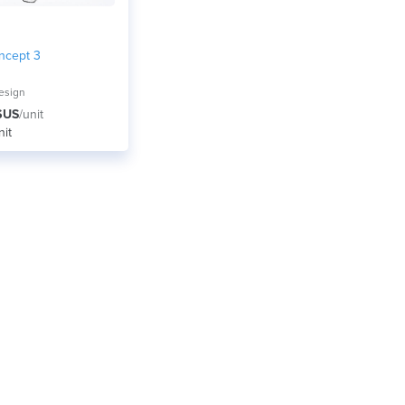
ncept 3
Design
$US
/unit
nit