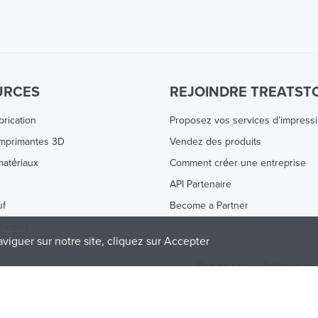
URCES
REJOINDRE TREATST
brication
Proposez vos services d’impress
Imprimantes 3D
Vendez des produits
atériaux
Comment créer une entreprise
s
API Partenaire
uf
Become a Partner
rinting
aviguer sur notre site, cliquez sur Accepter
Plan de site
/
Politique de 
olicy
and
Terms