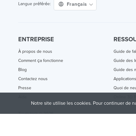
Français
Langue préférée:
ENTREPRISE
RESSO
À propos de nous
Guide de fa
Comment ça fonctionne
Guide des 
Blog
Guide des m
Contactez nous
Application
Presse
Quoi de ne
Aide
Online 3D P
Notre site utilise les cookies. Pour continuer de n
Treatstock © 2026
40 East Main Street Suite 900
,
Newark
,
DE
,
19711
This site is protected by reCAPTCHA and the Google
Privacy P