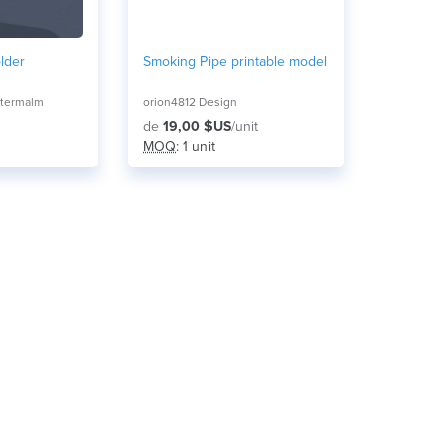
lder
Smoking Pipe printable model
termalm
orion4812 Design
de
19,00 $US
/unit
MOQ
: 1 unit