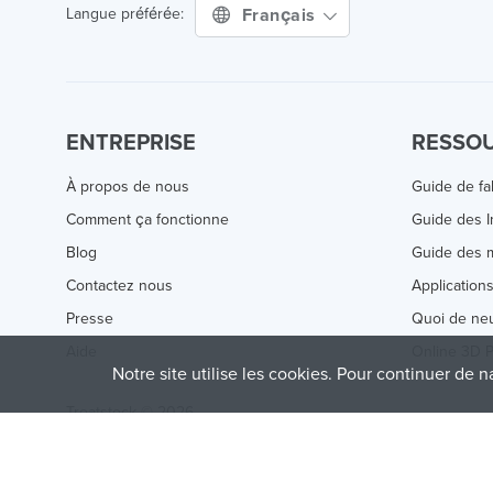
Français
Langue préférée:
ENTREPRISE
RESSO
À propos de nous
Guide de fa
Comment ça fonctionne
Guide des 
Blog
Guide des m
Contactez nous
Application
Presse
Quoi de ne
Aide
Online 3D P
Notre site utilise les cookies. Pour continuer de n
Treatstock © 2026
40 East Main Street Suite 900
,
Newark
,
DE
,
19711
This site is protected by reCAPTCHA and the Google
Privacy P