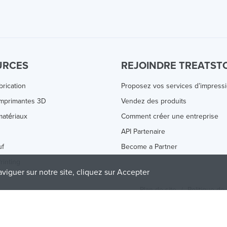
URCES
REJOINDRE TREATST
brication
Proposez vos services d’impress
Imprimantes 3D
Vendez des produits
atériaux
Comment créer une entreprise
s
API Partenaire
uf
Become a Partner
rinting
aviguer sur notre site, cliquez sur Accepter
Plan de site
/
Politique de 
olicy
and
Terms