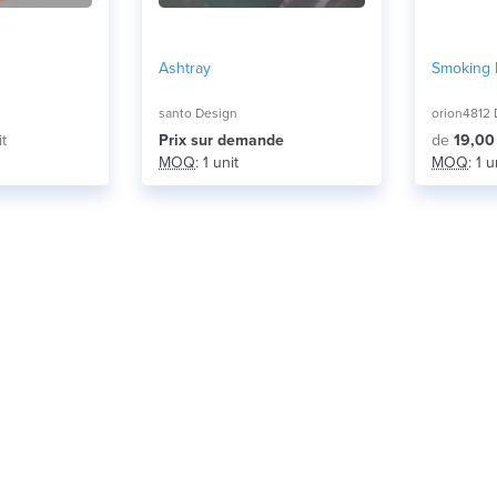
Ashtray
Smoking 
santo Design
orion4812 
it
Prix ​​sur demande
de
19,00
MOQ
: 1 unit
MOQ
: 1 u