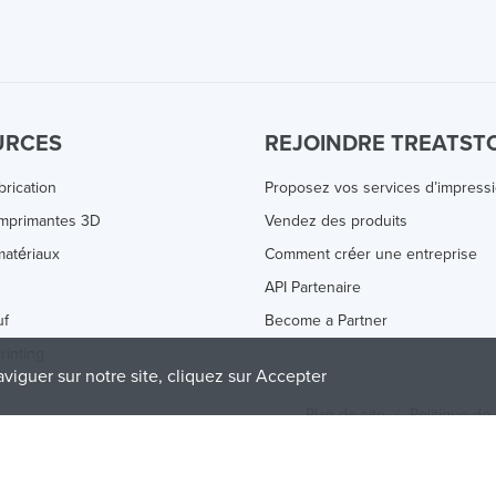
URCES
REJOINDRE TREATST
brication
Proposez vos services d’impress
Imprimantes 3D
Vendez des produits
atériaux
Comment créer une entreprise
s
API Partenaire
uf
Become a Partner
rinting
aviguer sur notre site, cliquez sur Accepter
Plan de site
/
Politique de 
olicy
and
Terms