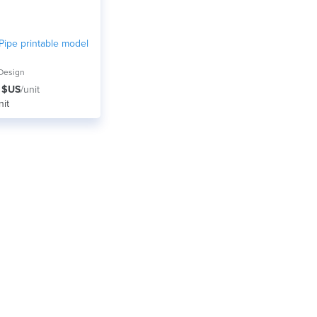
Pipe printable model
Design
 $US
/unit
nit