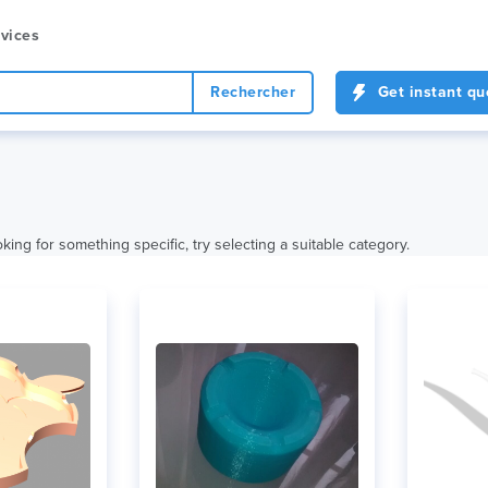
vices
Rechercher
Get instant qu
king for something specific, try selecting a suitable category.