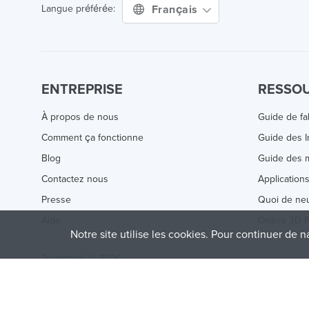
Français
Langue préférée:
ENTREPRISE
RESSO
À propos de nous
Guide de fa
Comment ça fonctionne
Guide des 
Blog
Guide des m
Contactez nous
Application
Presse
Quoi de ne
Aide
Online 3D P
Notre site utilise les cookies. Pour continuer de n
Treatstock © 2026
40 East Main Street Suite 900
,
Newark
,
DE
,
19711
This site is protected by reCAPTCHA and the Google
Privacy P