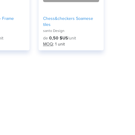
 - Frame
Chess&checkers Soamese
tiles
santo Design
nit
de
0,50 $US
/unit
MOQ
: 1 unit