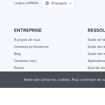
Français
Langue préférée:
ENTREPRISE
RESSO
À propos de nous
Guide de fa
Comment ça fonctionne
Guide des 
Blog
Guide des m
Contactez nous
Application
Presse
Quoi de ne
Aide
Online 3D P
Notre site utilise les cookies. Pour continuer de n
Treatstock © 2026
40 East Main Street Suite 900
,
Newark
,
DE
,
19711
This site is protected by reCAPTCHA and the Google
Privacy P