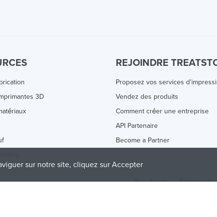
URCES
REJOINDRE TREATST
brication
Proposez vos services d’impress
Imprimantes 3D
Vendez des produits
atériaux
Comment créer une entreprise
s
API Partenaire
uf
Become a Partner
rinting
aviguer sur notre site, cliquez sur Accepter
Plan de site
/
Politique de 
olicy
and
Terms