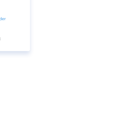
der
t