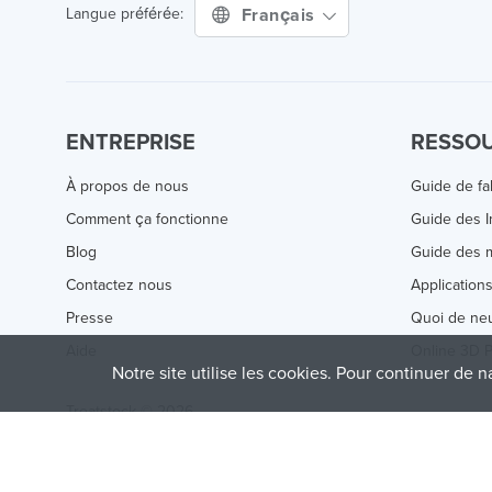
Français
Langue préférée:
ENTREPRISE
RESSO
À propos de nous
Guide de fa
Comment ça fonctionne
Guide des 
Blog
Guide des m
Contactez nous
Application
Presse
Quoi de ne
Aide
Online 3D P
Notre site utilise les cookies. Pour continuer de n
Treatstock © 2026
40 East Main Street Suite 900
,
Newark
,
DE
,
19711
This site is protected by reCAPTCHA and the Google
Privacy P