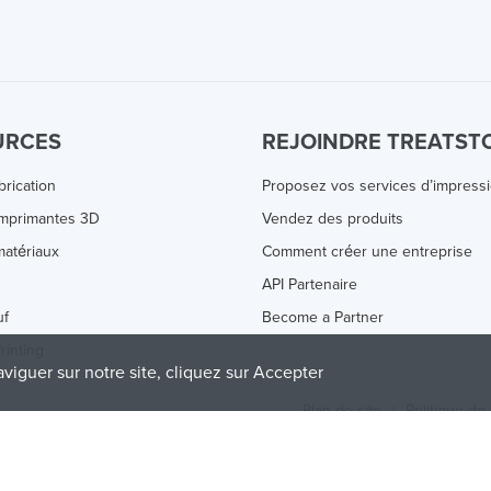
URCES
REJOINDRE TREATST
brication
Proposez vos services d’impress
Imprimantes 3D
Vendez des produits
atériaux
Comment créer une entreprise
s
API Partenaire
uf
Become a Partner
rinting
aviguer sur notre site, cliquez sur Accepter
Plan de site
/
Politique de 
olicy
and
Terms