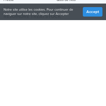
Aide
Online 3D Printing
Notre site utilise les cookies. Pour continuer de
Accept
naviguer sur notre site, cliquez sur Accepter
REJOINDRE TREATSTOCK
Proposez vos services d’impression
Vendez des produits
Comment créer une entreprise
API Partenaire
Become a Partner
NOUS SUIVRE
Treatstock © 2026
40 East Main Street Suite 900
,
Newark
,
DE
,
19711
Plan de site
/
Politique de confidentialité
/
Conditions
d'utilisation
/
Politique de retour