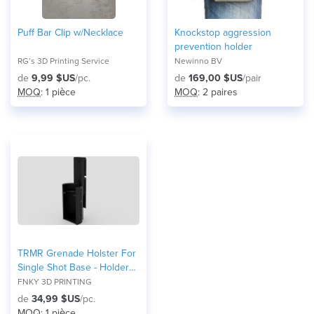
Puff Bar Clip w/Necklace
Knockstop aggression
prevention holder
RG’s 3D Printing Service
Newinno BV
de
9,99 $US
/pc.
de
169,00 $US
/pair
MOQ
: 1 pièce
MOQ
: 2 paires
TRMR Grenade Holster For
Single Shot Base - Holder
High Quality And Snap Fit
FNKY 3D PRINTING
de
34,99 $US
/pc.
MOQ
: 1 pièce