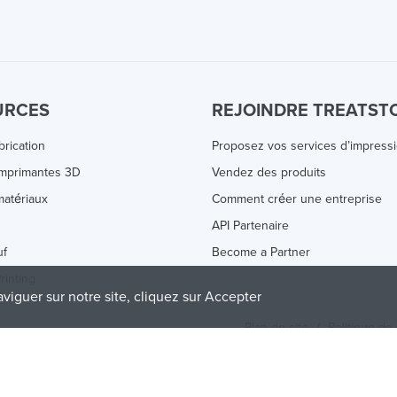
URCES
REJOINDRE TREATST
brication
Proposez vos services d’impress
Imprimantes 3D
Vendez des produits
atériaux
Comment créer une entreprise
s
API Partenaire
uf
Become a Partner
rinting
aviguer sur notre site, cliquez sur Accepter
Plan de site
/
Politique de 
olicy
and
Terms