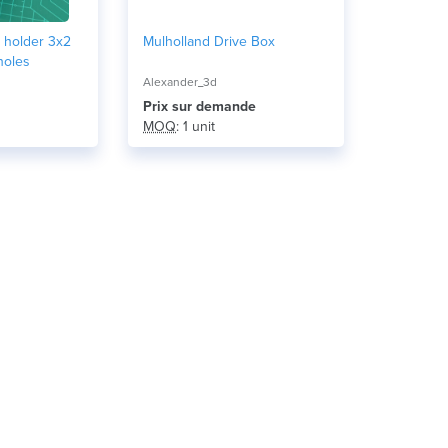
t holder 3x2
Mulholland Drive Box
holes
Alexander_3d
Prix ​​sur demande
MOQ
: 1 unit