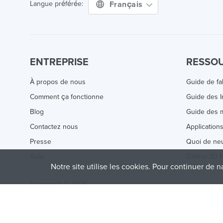
Français
Langue préférée:
ENTREPRISE
RESSO
À propos de nous
Guide de fa
Comment ça fonctionne
Guide des 
Blog
Guide des m
Contactez nous
Application
Presse
Quoi de ne
Aide
Online 3D P
Notre site utilise les cookies. Pour continuer de n
Treatstock © 2026
40 East Main Street Suite 900
,
Newark
,
DE
,
19711
This site is protected by reCAPTCHA and the Google
Privacy P